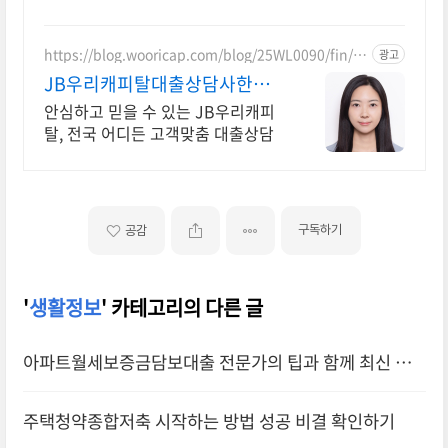
https://blog.wooricap.com/blog/25WL0090/fin/a
광고
ut/JFINPSN0031.do
JB우리캐피탈대출상담사한지
혜
안심하고 믿을 수 있는 JB우리캐피
탈, 전국 어디든 고객맞춤 대출상담
구독하기
공감
'
생활정보
' 카테고리의 다른 글
아파트월세보증금담보대출 전문가의 팁과 함께 최신 정
보 확인하기
주택청약종합저축 시작하는 방법 성공 비결 확인하기