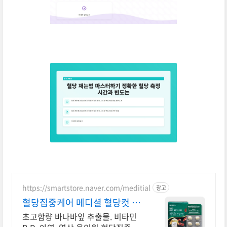
https://smartstore.naver.com/meditial
광고
혈당집중케어 메디셜 혈당컷 평
점 4.8! 압도적 만족도
초고함량 바나바잎 추출물. 비타민