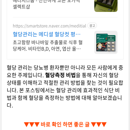
에너지스쿱 - 깐깐하게 고른 오가닉
셀렉트샵
https://smartstore.naver.com/meditial
광고
혈당관리는 메디셜 혈당컷 평점
4.8! 압도적 만족도
초고함량 바나바잎 추출물로 식후 혈
당케어. 비타민B,D, 아연, 엽산 올인
원
혈당 관리는 당뇨병 환자뿐만 아니라 모든 사람에게 중
요한 주제입니다.
혈당측정 비법
을 통해 자신의 혈당
상태를 이해하고 적절한 관리 방법을 찾는 것이 필요합
니다. 본 포스팅에서는 혈당 관리에 효과적인 식단 비
법과 함께 혈당을 측정하는 방법에 대해 알아보겠습니
다.
▼▼▼ 바로 확인 하면 좋은 글 ▼▼▼