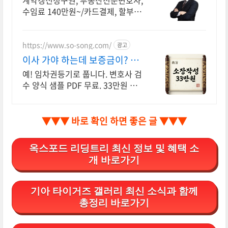
계약갱신청구권, 부동산전문변호사,
수임료 140만원~/카드결제, 할부결
제
https://www.so-song.com/
광고
이사 가야 하는데 보증금이? 변
호사가 직접 작성
예! 임차권등기로 풉니다. 변호사 검
수 양식 샘플 PDF 무료. 33만원 소
장. 인지대와 송달료는 법원에 납부
하는 별도 비용입니다. 함께 계산해
안내드립니다
▼▼▼ 바로 확인 하면 좋은 글 ▼▼▼
옥스포드 리딩트리 최신 정보 및 혜택 소
개 바로가기
기아 타이거즈 갤러리 최신 소식과 함께
총정리 바로가기