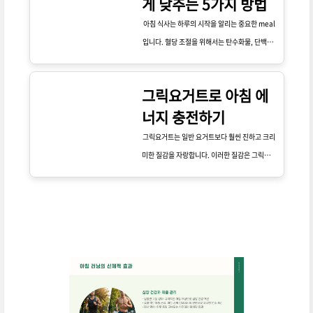
게 낮추는 5가지 방법
집중력 저하와 기분 변화의 원인이 될 수 있습니
다.
아침 식사는 하루의 시작을 알리는 중요한 meal
입니다. 혈당 조절을 위해서는 탄수화물, 단백질,
지방의 균형이 필수적입니다. 아침에 간단히 먹는
빵이나 시리얼 대신, 단백질과 건강한 지방이 포
그릭요거트로 아침 에
함된 식사를 선택하세요. 예를 들어, 계란, 아보카
너지 충전하기
도, 그리고 채소를 포함한 샐러드는 훌륭한 선택
입니다.
그릭요거트는 일반 요거트보다 훨씬 진하고 크리
미한 질감을 자랑합니다. 이러한 질감은 그릭요거
트가 물기를 제거한 후에 만들어지기 때문에 가능
한데요, 이 과정에서 단백질 함량이 높아지며 칼
로리는 낮아집니다. 그릭요거트는 단백질이 풍부
하여 포만감을 오래 유지해 주기 때문에 다이어트
에도 효과적입니다.