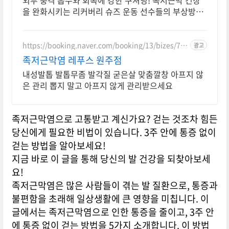
외부 충격 흡수와 회복에 강한 쿠셔닝! 족저근막 긴장
을 완화시키는 리커버리 슈즈 운동 선수들의 부상방지
와 피로 회복을 돕는 슈즈, 슬리퍼, 클로그, 트레일화 등
https://booking.naver.com/booking/13/bizes/77
광고
0169
족저근막염 레푸스 원주점
내성발톱 발톱무좀 발각질 굳은살 맞춤깔창 아프지 않
은 관리 뽑지 말고 아프지 않게 관리받으세요
족저근막염으로 고통받고 계신가요? 걷는 것조차 힘든
당신에게 필요한 비법이 있습니다. 3주 안에 통증 없이
걷는 방법을 알아보세요!
지금 바로 이 글을 통해 당신의 발 건강을 되찾아보세
요!
족저근막염은 많은 사람들이 겪는 발 질환으로, 통증과
불편함을 초래해 일상생활에 큰 영향을 미칩니다. 이
글에서는 족저근막염으로 인한 통증을 줄이고, 3주 안
에 통증 없이 걷는 방법을 5가지 소개합니다. 이 방법