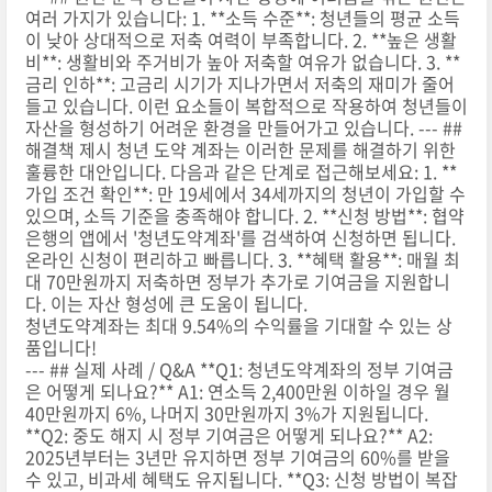
여러 가지가 있습니다: 1. **소득 수준**: 청년들의 평균 소득
이 낮아 상대적으로 저축 여력이 부족합니다. 2. **높은 생활
비**: 생활비와 주거비가 높아 저축할 여유가 없습니다. 3. **
금리 인하**: 고금리 시기가 지나가면서 저축의 재미가 줄어
들고 있습니다. 이런 요소들이 복합적으로 작용하여 청년들이
자산을 형성하기 어려운 환경을 만들어가고 있습니다. --- ##
해결책 제시 청년 도약 계좌는 이러한 문제를 해결하기 위한
훌륭한 대안입니다. 다음과 같은 단계로 접근해보세요: 1. **
가입 조건 확인**: 만 19세에서 34세까지의 청년이 가입할 수
있으며, 소득 기준을 충족해야 합니다. 2. **신청 방법**: 협약
은행의 앱에서 '청년도약계좌'를 검색하여 신청하면 됩니다.
온라인 신청이 편리하고 빠릅니다. 3. **혜택 활용**: 매월 최
대 70만원까지 저축하면 정부가 추가로 기여금을 지원합니
다. 이는 자산 형성에 큰 도움이 됩니다.
청년도약계좌는 최대 9.54%의 수익률을 기대할 수 있는 상
품입니다!
--- ## 실제 사례 / Q&A **Q1: 청년도약계좌의 정부 기여금
은 어떻게 되나요?** A1: 연소득 2,400만원 이하일 경우 월
40만원까지 6%, 나머지 30만원까지 3%가 지원됩니다.
**Q2: 중도 해지 시 정부 기여금은 어떻게 되나요?** A2:
2025년부터는 3년만 유지하면 정부 기여금의 60%를 받을
수 있고, 비과세 혜택도 유지됩니다. **Q3: 신청 방법이 복잡