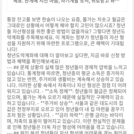
세요. 관계에 지친 마음, 자기계발 도서, 위로받고 와우
회원 무료반품하세요.
통장 잔고를 보면 한숨이 나오는 요즘, 물가는 치솟고 월급은
그대로인 상황에서 어떻게 해야 할지 고민이 많으시죠? 청년
들 자산형성을 위한 좋은 방법이 없을까요? 그렇다면 청년도
약계좌를 주목해보세요. 이 계좌는 정부가 청년들의 자산 형
성을 지원하기 위해 마련한 프로그램으로, 큰 혜택이 기대됩
니다!
청년도약계좌에 대해 더 알아보고 싶다면, 지금 바로 신청 방
법과 혜택을 확인해보세요!
--- ## 문제 상황의 실체 많은 청년들이 경제적 압박을 느끼고
있습니다. 통계청에 따르면, 청년층의 평균 소득은 증가하지
않고 있는 반면, 주거비와 생활비는 계속해서 상승하고 있습
니다. 이러한 상황 속에서 저축이나 자산 형성은 점점 더 어려
워지고 있습니다. - **소득 정체**: 청년들의 월급은 정체되어
있으며, 물가는 계속 오르기 때문에 실질적인 구매력이 감소
하고 있습니다. - **주거비 상승**: 서울과 같은 대도시의 집
값은 천정부지로 오르고 있어 청년들이 내 집 마련을 꿈꾸기
조차 힘든 상황입니다. - **금리 하락**: 은행 금리는 바닥이
며, 저축의 효용이 떨어지고 있습니다. 이런 현실적인 문제들
로 인해 청년들은 더욱 자산 형성에 어려움을 겪고 있습니다.
--- ## 원인 분석 청년들이 자산 형성에 어려움을 겪는 원인은